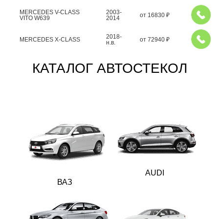
MERCEDES V-CLASS
2003-
от
16830
₽
VITO W639
2014
2018-
MERCEDES X-CLASS
от
72940
₽
н.в.
КАТАЛОГ АВТОСТЕКОЛ
AUDI
ВАЗ