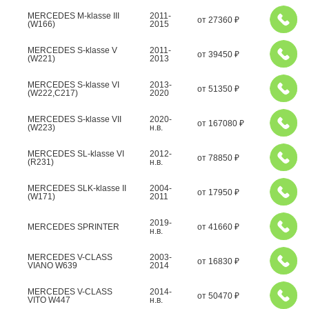
MERCEDES M-klasse III
2011-
от
27360
₽
(W166)
2015
MERCEDES S-klasse V
2011-
от
39450
₽
(W221)
2013
MERCEDES S-klasse VI
2013-
от
51350
₽
(W222,C217)
2020
MERCEDES S-klasse VII
2020-
от
167080
₽
(W223)
н.в.
MERCEDES SL-klasse VI
2012-
от
78850
₽
(R231)
н.в.
MERCEDES SLK-klasse II
2004-
от
17950
₽
(W171)
2011
2019-
MERCEDES SPRINTER
от
41660
₽
н.в.
MERCEDES V-CLASS
2003-
от
16830
₽
VIANO W639
2014
MERCEDES V-CLASS
2014-
от
50470
₽
VITO W447
н.в.