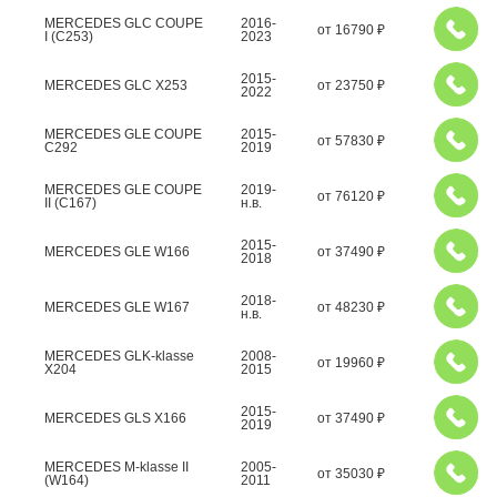
MERCEDES GLC COUPE
2016-
от
16790
₽
I (C253)
2023
2015-
MERCEDES GLC X253
от
23750
₽
2022
MERCEDES GLE COUPE
2015-
от
57830
₽
C292
2019
MERCEDES GLE COUPE
2019-
от
76120
₽
II (C167)
н.в.
2015-
MERCEDES GLE W166
от
37490
₽
2018
2018-
MERCEDES GLE W167
от
48230
₽
н.в.
MERCEDES GLK-klasse
2008-
от
19960
₽
X204
2015
2015-
MERCEDES GLS X166
от
37490
₽
2019
MERCEDES M-klasse II
2005-
от
35030
₽
(W164)
2011