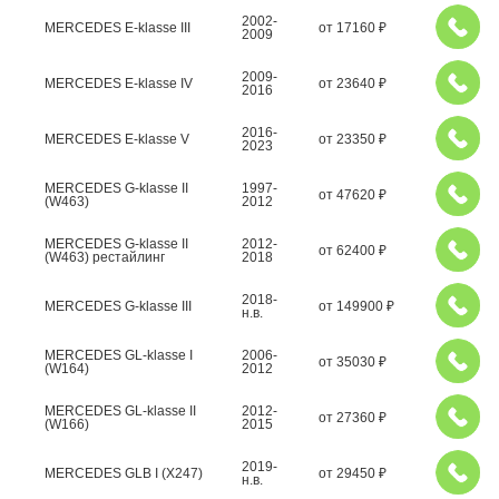
2002-
MERCEDES E-klasse III
от
17160
₽
2009
2009-
MERCEDES E-klasse IV
от
23640
₽
2016
2016-
MERCEDES E-klasse V
от
23350
₽
2023
MERCEDES G-klasse II
1997-
от
47620
₽
(W463)
2012
MERCEDES G-klasse II
2012-
от
62400
₽
(W463) рестайлинг
2018
2018-
MERCEDES G-klasse III
от
149900
₽
н.в.
MERCEDES GL-klasse I
2006-
от
35030
₽
(W164)
2012
MERCEDES GL-klasse II
2012-
от
27360
₽
(W166)
2015
2019-
MERCEDES GLB I (X247)
от
29450
₽
н.в.