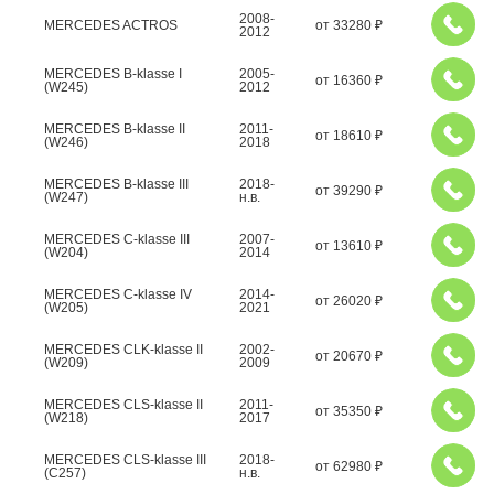
2008-
MERCEDES ACTROS
от
33280
₽
2012
MERCEDES B-klasse I
2005-
от
16360
₽
(W245)
2012
MERCEDES B-klasse II
2011-
от
18610
₽
(W246)
2018
MERCEDES B-klasse III
2018-
от
39290
₽
(W247)
н.в.
MERCEDES C-klasse III
2007-
от
13610
₽
(W204)
2014
MERCEDES C-klasse IV
2014-
от
26020
₽
(W205)
2021
MERCEDES CLK-klasse II
2002-
от
20670
₽
(W209)
2009
MERCEDES CLS-klasse II
2011-
от
35350
₽
(W218)
2017
MERCEDES CLS-klasse III
2018-
от
62980
₽
(C257)
н.в.