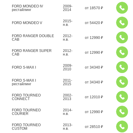
FORD MONDEO IV
2009-
от
18570
₽
рестайлинг
2014
2015-
FORD MONDEO V
от
54420
₽
н.в.
FORD RANGER DOUBLE
2012-
от
12990
₽
CAB
н.в.
FORD RANGER SUPER
2012-
от
12990
₽
CAB
н.в.
2009-
FORD S-MAX I
от
34340
₽
2010
FORD S-MAX I
2011-
от
34340
₽
рестайлинг
2015
FORD TOURNEO
2002-
от
12010
₽
CONNECT
2013
FORD TOURNEO
2014-
от
12990
₽
COURIER
н.в.
FORD TOURNEO
2013-
от
28510
₽
CUSTOM
н.в.