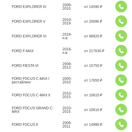
2006-
FORD EXPLORER IV
от
14590
₽
2010
2010-
FORD EXPLORER V
от
20090
₽
2019
2019-
FORD EXPLORER VI
от
98920
₽
н.в.
2018-
FORD F-MAX
от
217630
₽
н.в.
2008-
FORD FIESTA VI
от
15750
₽
2013
FORD FOCUS C-MAX I
2005-
от
17650
₽
рестайлинг
2010
2010-
FORD FOCUS C-MAX II
от
10610
₽
2015
FORD FOCUS GRAND C-
2010-
от
10610
₽
MAX
2015
2006-
FORD FOCUS II
от
14990
₽
2011