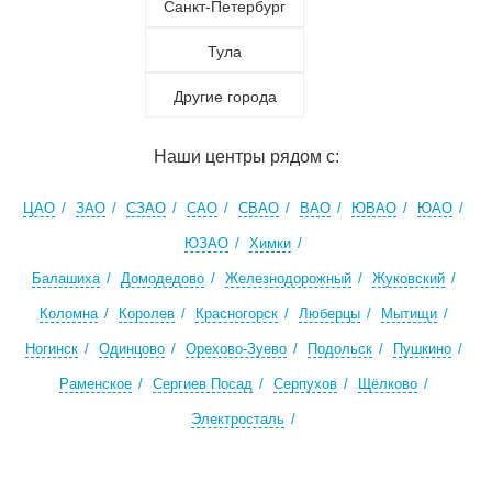
Санкт-Петербург
Тула
Другие города
Наши центры рядом с:
ЦАО
ЗАО
СЗАО
САО
СВАО
ВАО
ЮВАО
ЮАО
ЮЗАО
Химки
Балашиха
Домодедово
Железнодорожный
Жуковский
Коломна
Королев
Красногорск
Люберцы
Мытищи
Ногинск
Одинцово
Орехово-Зуево
Подольск
Пушкино
Раменское
Сергиев Посад
Серпухов
Щёлково
Электросталь